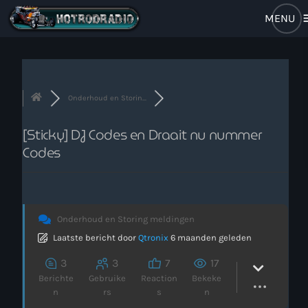
m
close
open_in_new
RADIO POPUP
Onderhoud en Storin...
[Sticky]
DJ Codes en Draait nu nummer
Home
Codes
Brulboei
Forum
Onderhoud en Storing meldingen
Laatste bericht
door
Qtronix
6 maanden geleden
Programma
3
3
7
17
Stem Op Ons
Berichte
Gebruike
Reaction
Bekeke
n
rs
s
n
Muziek Nieuws