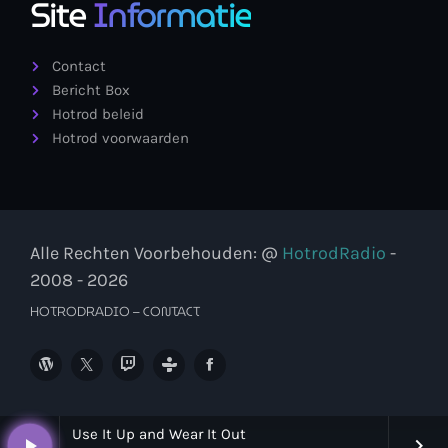
Site
Informatie
Contact
Bericht Box
Hotrod beleid
Hotrod voorwaarden
Alle Rechten Voorbehouden: @
HotrodRadio
-
2008 - 2026
HOTRODRADIO – CONTACT
Use It Up and Wear It Out
play_arrow
keyboard_arrow_right