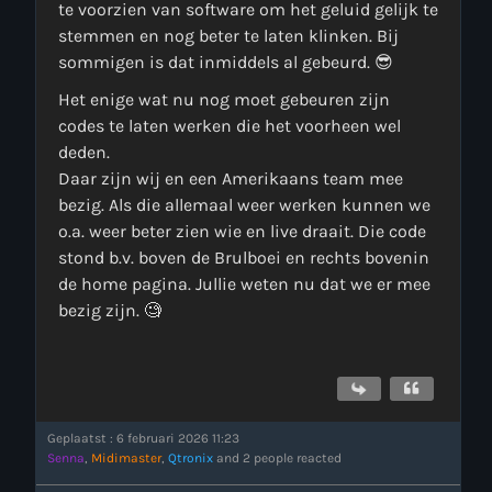
te voorzien van software om het geluid gelijk te
stemmen en nog beter te laten klinken. Bij
sommigen is dat inmiddels al gebeurd. 😎
Het enige wat nu nog moet gebeuren zijn
codes te laten werken die het voorheen wel
deden.
Daar zijn wij en een Amerikaans team mee
more_vert
bezig. Als die allemaal weer werken kunnen we
00:00 - 09:00
o.a. weer beter zien wie en live draait. Die code
stond b.v. boven de Brulboei en rechts bovenin
close
Onze Non-Stop draait 24/7 op de uren als er geen Live-Dj
de home pagina. Jullie weten nu dat we er mee
is. Ook kun je tijdens de Non-Stop verzoekjes
Nieuws
bezig zijn. 🧐
aanvragen. Klik in het menu op Verzoekjes.
Geplaatst : 6 februari 2026 11:23
Senna
,
Midimaster
,
Qtronix
and 2 people reacted