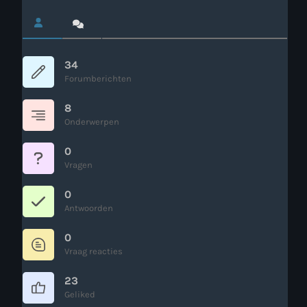
Webcam
Verzoekjes
34
Forumberichten
PM Box
8
Onderwerpen
Inloggen
0
Contact
Vragen
0
Antwoorden
HotrodRadio – Contact
0
Vraag reacties
WAAR LUISTER JE NU NAAR
23
Geliked