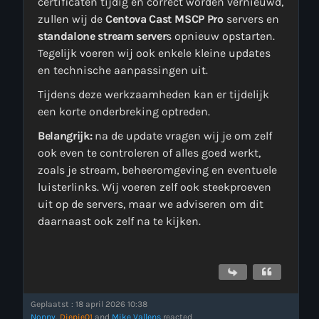
certificaten tijdig en correct worden vernieuwd,
zullen wij de
Centova Cast
MSCP Pro
servers en
standalone stream server
s opnieuw opstarten.
Tegelijk voeren wij ook enkele kleine updates
en technische aanpassingen uit.
Tijdens deze werkzaamheden kan er tijdelijk
een korte onderbreking optreden.
Belangrijk:
na de update vragen wij je om zelf
ook even te controleren of alles goed werkt,
zoals je stream, beheeromgeving en eventuele
luisterlinks. Wij voeren zelf ook steekproeven
uit op de servers, maar we adviseren om dit
daarnaast ook zelf na te kijken.
Geplaatst : 18 april 2026 10:38
Nonny
,
Diepie01
and
Mike Vallens
reacted