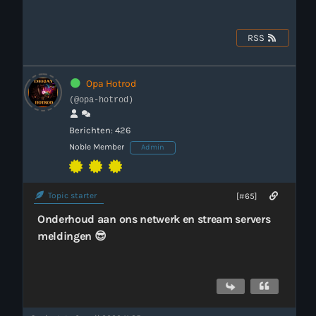
Webcam
RSS
Verzoekjes
Opa Hotrod
PM Box
(@opa-hotrod)
Berichten: 426
Inloggen
Noble Member
Admin
Contact
Topic starter
[#65]
Onderhoud aan ons netwerk en stream servers
Contact
meldingen 😎
WAAR LUISTER JE NU NAAR