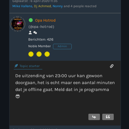
Geplaatst : 6 april 2020 11:35
Mike Vallens
,
Dj Achmed
,
Nonny
and 4 people reacted
Opa Hotrod
(@opa-hotrod)
Berichten: 426
Noble Member
Admin
more_vert
00:00 - 18:00
Topic starter
close
Onze Non-Stop draait 24/7 op de uren als er geen Live-Dj
De uitzending van 23:00 uur kan gewoon
is. Ook kun je tijdens de Non-Stop verzoekjes
Nieuws
aanvragen. Klik in het menu op Verzoekjes.
doorgaan, het is echt maar een aantal minuten
dat je offline gaat. Meld dat in je programma
😎