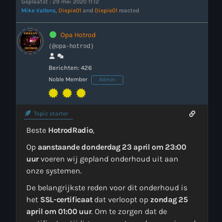
Geplaatst : 29 mei 2020 11:12
Mike Vallens
,
Diepie01
and
Diepie01
reacted
Opa Hotrod
(@opa-hotrod)
Berichten: 426
Noble Member
Admin
Topic starter
Beste
HotrodRadio
,
Op
aanstaande donderdag 23 april om 23:00
uur
voeren wij gepland onderhoud uit aan
onze systemen.
De belangrijkste reden voor dit onderhoud is
het
SSL-certificaat
dat verloopt op
zondag 25
april om 01:00 uur
. Om te zorgen dat de