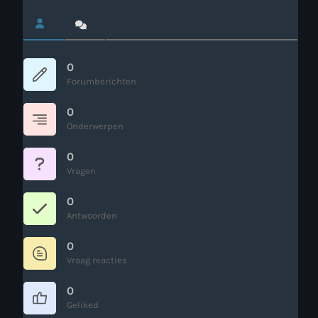
Webcam
Verzoekjes
0
Forumberichten
PM Box
0
Onderwerpen
Inloggen
0
Contact
Vragen
0
Antwoorden
HotrodRadio – Contact
0
Vraag reacties
WAAR LUISTER JE NU NAAR
0
Geliked