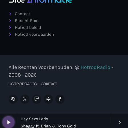
Contact
Bericht Box
Hotrod beleid
Hotrod voorwaarden
Alle Rechten Voorbehouden: @
HotrodRadio
-
2008 - 2026
HOTRODRADIO – CONTACT
Hey Sexy Lady
play_arrow
keyboard_arrow_right
Shaggy ft. Brian & Tony Gold