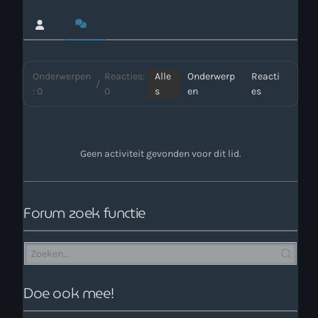
Webcam
Verzoekjes
Onderwerpen
Reacties:
Alle
Onderwerp
Reacti
/
: 0
0
s
en
es
PM Box
Inloggen
Geen activiteit gevonden voor dit lid.
Contact
Forum zoek functie
HotrodRadio – Contact
WAAR LUISTER JE NU NAAR
Doe ook mee!