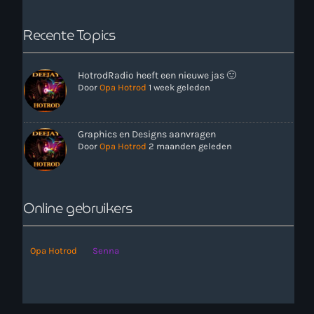
Recente Topics
HotrodRadio heeft een nieuwe jas 🙂
Door
Opa Hotrod
1 week geleden
more_vert
12:00 - 18:00
Graphics en Designs aanvragen
Door
Opa Hotrod
2 maanden geleden
close
Onze Non-Stop draait 24/7 op de uren als er geen Live-Dj
is. Ook kun je tijdens de Non-Stop verzoekjes
Nieuws
aanvragen. Klik in het menu op Verzoekjes.
Online gebruikers
Opa Hotrod
Senna