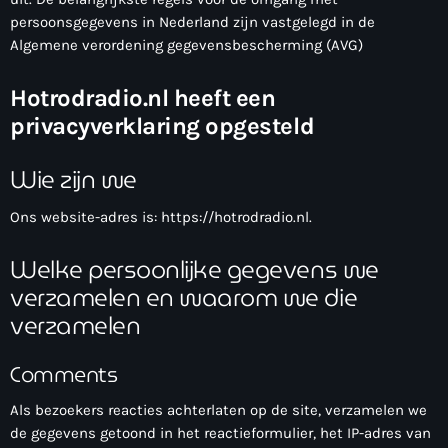
persoonsgegevens in Nederland zijn vastgelegd in de
Webcam
Algemene verordening gegevensbescherming (AVG)
Verzoekjes
Hotrodradio.nl heeft een
privacyverklaring opgesteld
PM Box
Wie zijn we
Inloggen
Ons website-adres is: https://hotrodradio.nl.
Contact
Welke persoonlijke gegevens we
verzamelen en waarom we die
HotrodRadio – Contact
verzamelen
Comments
WAAR LUISTER JE NU NAAR
Als bezoekers reacties achterlaten op de site, verzamelen we
de gegevens getoond in het reactieformulier, het IP-adres van