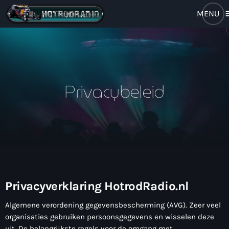
m
close
open_in_new
RADIO POPUP
Privacybeleid
Home
Brulboei
Forum
Programma
Privacyverklaring HotrodRadio.nl
Stem Op Ons
Algemene verordening gegevensbescherming (AVG). Zeer veel
organisaties gebruiken persoonsgegevens en wisselen deze
Muziek Nieuws
uit. De belangrijkste regels voor de omgang met