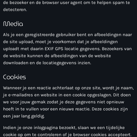
de bezoeker en de browser user agent om te helpen spam te
detecteren.
Media
Als je een geregistreerde gebruiker bent en afbeeldingen naar
de site upload, moet je voorkomen dat je afbeeldingen
uploadt met daarin EXIF GPS locatie gegevens. Bezoekers van
more_vert
de website kunnen de afbeeldingen van de website
00:00 - 09:00
downloaden en de locatiegegevens inzien.
close
Onze Non-Stop draait 24/7 op de uren als er geen Live-Dj
Cookies
is. Ook kun je tijdens de Non-Stop verzoekjes
Nieuws
aanvragen. Klik in het menu op Verzoekjes.
Wanneer je een reactie achterlaat op onze site, wordt je naam,
je e-mailadres en website in een cookie opgeslagen. Dit doen
we voor jouw gemak zodat je deze gegevens niet opnieuw
hoeft in te vullen voor een nieuwe reactie. Deze cookies zijn
een jaar lang geldig.
Indien je onze inlogpagina bezoekt, slaan we een tijdelijke
cookie op om te controleren of je browser cookies accepteert.