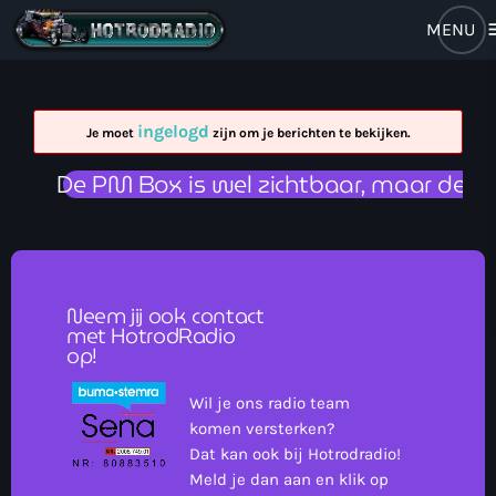
m
close
open_in_new
RADIO POPUP
ingelogd
Je moet
zijn om je berichten te bekijken.
De PM Box is wel zichtbaar, maar deze 
Home
Brulboei
Neem jij ook contact
met HotrodRadio
Forum
op!
Programma
Wil je ons radio team
komen versterken?
Stem Op Ons
Dat kan ook bij Hotrodradio!
Meld je dan aan en klik op
Muziek Nieuws