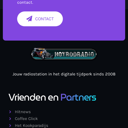
contact.
Webcam
CONTACT
Verzoekjes
PM Box
Inloggen
Contact
Jouw radiostation in het digitale tijdperk sinds 2008
HotrodRadio – Contact
Vrienden en
Partners
Hitnews
WAAR LUISTER JE NU NAAR
Coffee Click
Het Kookparadijs