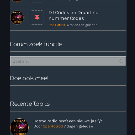
DJ Codes en Draait nu
Webcam
nummer Codes
Opa Hotrod
, 6 maanden geleden
Verzoekjes
Forum zoek functie
PM Box
Inloggen
Contact
Doe ook mee!
HotrodRadio – Contact
Recente Topics
WAAR LUISTER JE NU NAAR
HotrodRadio heeft een nieuwe jas 🙂
Door
Opa Hotrod
7 dagen geleden