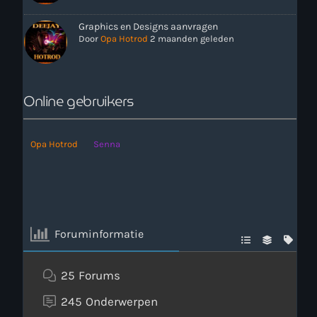
Graphics en Designs aanvragen
Door
Opa Hotrod
2 maanden geleden
Online gebruikers
more_vert
11:00 - 18:00
Opa Hotrod
Senna
close
Onze Non-Stop draait 24/7 op de uren als er geen Live-Dj
is. Ook kun je tijdens de Non-Stop verzoekjes
Nieuws
aanvragen. Klik in het menu op Verzoekjes.
Foruminformatie
25
Forums
245
Onderwerpen