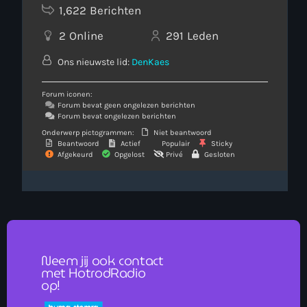
1,622
Berichten
2
Online
291
Leden
Ons nieuwste lid:
DenKaes
Forum iconen:
Forum bevat geen ongelezen berichten
Forum bevat ongelezen berichten
Onderwerp pictogrammen:
Niet beantwoord
Beantwoord
Actief
Populair
Sticky
Afgekeurd
Opgelost
Privé
Gesloten
Neem jij ook contact
met HotrodRadio
op!