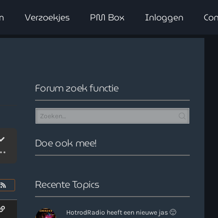
m
Verzoekjes
PM Box
Inloggen
Con
close
Forum zoek functie
Doe ook mee!
Recente Topics
HotrodRadio heeft een nieuwe jas 🙂