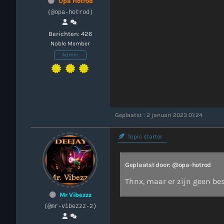
Opa Hotrod
(@opa-hotrod)
Berichten: 426
Noble Member
Admin
Geplaatst : 2 januari 2023 01:24
Topic starter
Geplaatst door: @opa-hotrod
Thnx, maar er zijn geen be
Mr Vibezzz
(@mr-vibezzz-2)