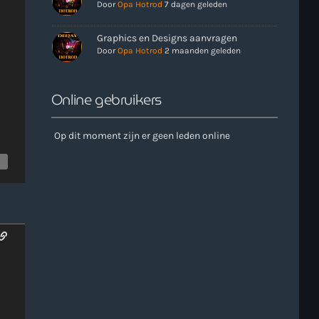
Door
Opa Hotrod
7 dagen geleden
more_vert
Graphics en Designs aanvragen
Door
Opa Hotrod
2 maanden geleden
close
e uren als er geen Live-Dj is. Ook kun je tijdens de
n. Klik in het menu op Verzoekjes.
Online gebruikers
Op dit moment zijn er geen leden online