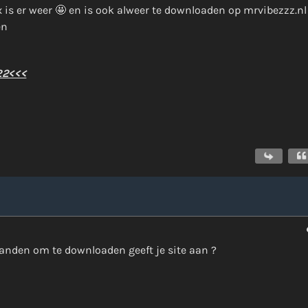
 is er weer 🤩 en is ook alweer te downloaden op mrvibezzz.nl
00:00 - 09:00
en
22<<<
Onze Non-Stop draait 24/7 op d
Nieuws
Non-Stop verzoekjes aanvrage
tanden om te downloaden geeft je site aan ?