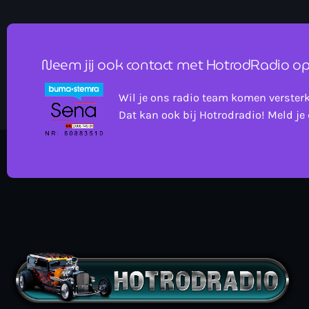
Neem jij ook contact met HotrodRadio op
Wil je ons radio team komen verster
Dat kan ook bij Hotrodradio! Meld je 