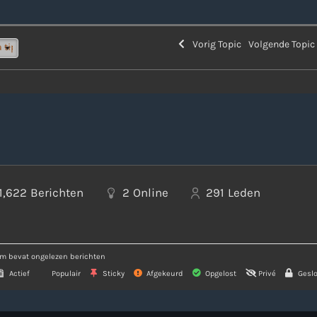
Vorig Topic
Volgende Topi
1,622
Berichten
2
Online
291
Leden
m bevat ongelezen berichten
Actief
Populair
Sticky
Afgekeurd
Opgelost
Privé
Geslo