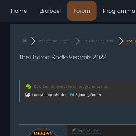
Home
Brulboei
Forum
Programma
Weetjes, meldingen ...
DJ uitzending ideeë...
The Ho
The Hotrod Radio Yearmix 2022
DJ uitzending ideeën en programma tips
Laatste bericht
door
Ed
3 jaar geleden
Topic starter