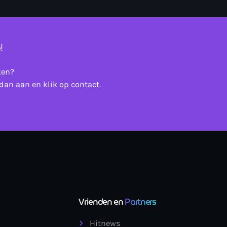
!
ken?
dan aan en klik op contact.
Vrienden en
Partners
Hitnews