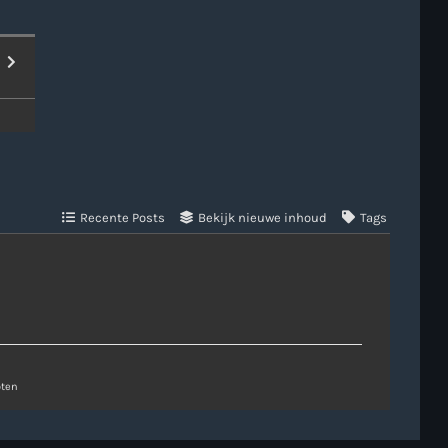
c
Recente Posts
Bekijk nieuwe inhoud
Tags
ten