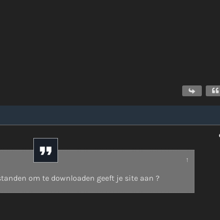
↑
standen om te downloaden geeft je site aan ?