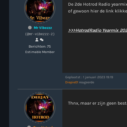
De 2de Hotrod Radio yearmix
of gewoon hier de link klikk
Mr Vibezzz
>>>HotrodRadio Yearmix 20
(@mr-vibezzz-2)
Berichten: 75
Estimable Member
Geplaatst : 1 januari 2023 19:19
Diepie01
reageerde
Thnx, maar er zijn geen bes