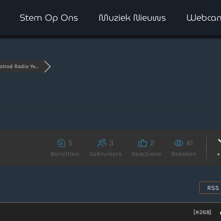
Stem Op Ons
Muziek Nieuws
Webca
WAAR LUISTER JE NU NAAR
trod Radio Ye...
5
3
2
41
Berichten
Gebruikers
Reactions
Bekeken
RSS
[#268]