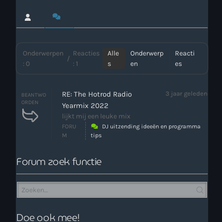
Webcam
Verzoekjes
Onderwerpen
Reacties
Alle
Onderwerp
Reacti
/
: 0
: 1
s
en
es
PM Box
Inloggen
RE: The Hotrod Radio
3 jaar geleden
BEANTWO
ORDEN
Yearmix 2022
lijkt mij een leuke mix
Contact
FORU
DJ uitzending ideeën en programma
M
tips
HotrodRadio – Contact
Forum zoek functie
WAAR LUISTER JE NU NAAR
Doe ook mee!