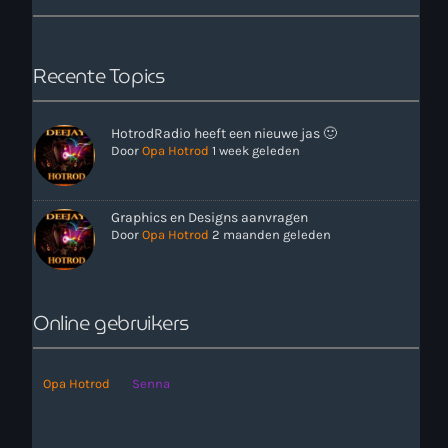
Recente Topics
HotrodRadio heeft een nieuwe jas 🙂
Door
Opa Hotrod
1 week geleden
more_vert
00:00 - 11:00
Graphics en Designs aanvragen
Door
Opa Hotrod
2 maanden geleden
close
Onze Non-Stop draait 24/7 op de uren als er geen Live-Dj
is. Ook kun je tijdens de Non-Stop verzoekjes
Nieuws
aanvragen. Klik in het menu op Verzoekjes.
Online gebruikers
Opa Hotrod
Senna