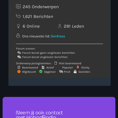
245
Onderwerpen
1,621
Berichten
6
Online
291
Leden
Ons nieuwste lid:
DenKaes
Forum iconen:
Forum bevat geen ongelezen berichten
Forum bevat ongelezen berichten
Onderwerp pictogrammen:
Niet beantwoord
Beantwoord
Actief
Populair
Sticky
Afgekeurd
Opgelost
Privé
Gesloten
Neem jij ook contact
met HotrodRadio