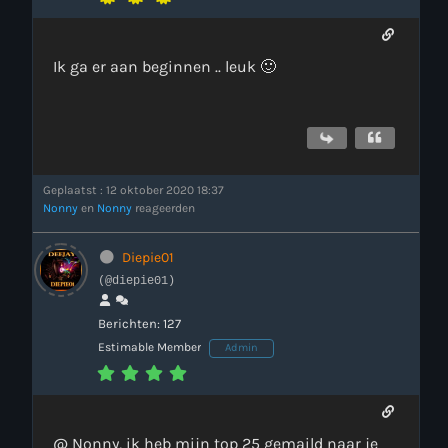
Ik ga er aan beginnen .. leuk 🙂
Geplaatst : 12 oktober 2020 18:37
Nonny
en
Nonny
reageerden
Diepie01
(@diepie01)
Berichten: 127
Estimable Member
Admin
@ Nonny, ik heb mijn top 25 gemaild naar je