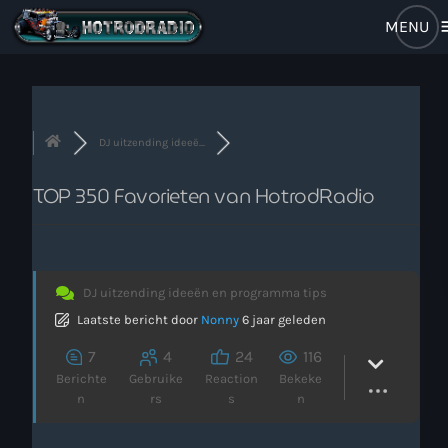
m
close
open_in_new
RADIO POPUP
DJ uitzending ideeë...
TOP 350 Favorieten van HotrodRadio
Home
Brulboei
DJ uitzending ideeën en programma tips
Forum
Laatste bericht
door
Nonny
6 jaar geleden
Programma
7
4
24
116
Berichte
Gebruike
Reaction
Bekeke
Stem Op Ons
n
rs
s
n
Muziek Nieuws