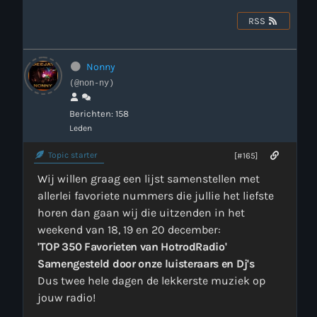
RSS
Webcam
Verzoekjes
Nonny
(@non-ny)
PM Box
Berichten: 158
Leden
Inloggen
Topic starter
[#165]
Contact
Wij willen graag een lijst samenstellen met
allerlei favoriete nummers die jullie het liefste
horen dan gaan wij die uitzenden in het
HotrodRadio – Contact
weekend van 18, 19 en 20 december:
'TOP 350 Favorieten van HotrodRadio'
Samengesteld door onze luisteraars en Dj's
WAAR LUISTER JE NU NAAR
Dus twee hele dagen de lekkerste muziek op
jouw radio!