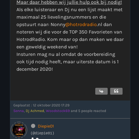
Maar daar hebben wij jullie hulp ook bij nodig!
Als elke luisteraar en Dj nu een lijst maakt met
maximaal 25 lievelingsnummers en die
opstuurt naar: Nonny
@hotrodradio
.nl dan
noteren wij die voor de TOP 350 Favorieten van
HotrodRadio. Kom maar op dan maken we daar
een geweldig weekend van!
Insturen mag nu al omdat de voorbereiding
more_vert
11:00 - 18:00
ook tijd nodig heeft, maar uiterste datum is 1
december 2020!
close
Onze Non-Stop draait 24/7 op de uren als er geen Live-Dj
is. Ook kun je tijdens de Non-Stop verzoekjes
Nieuws
aanvragen. Klik in het menu op Verzoekjes.
Geplaatst : 12 oktober 2020 17:29
Senna
,
Dj Achmed
,
Woodstock69
and 5 people reacted
Diepie01
(@diepie01)