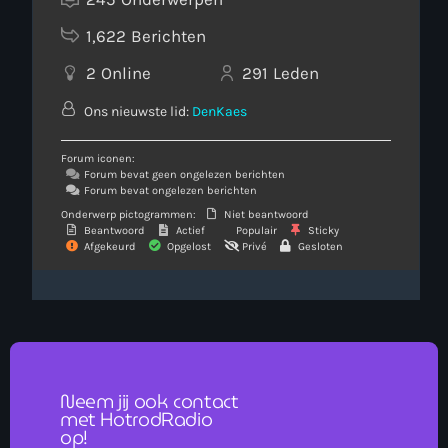
1,622
Berichten
2
Online
291
Leden
Ons nieuwste lid:
DenKaes
Forum iconen:
Forum bevat geen ongelezen berichten
Forum bevat ongelezen berichten
Onderwerp pictogrammen:
Niet beantwoord
Beantwoord
Actief
Populair
Sticky
Afgekeurd
Opgelost
Privé
Gesloten
Neem jij ook contact
met HotrodRadio
op!