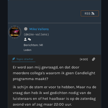
Webcam
RSS
Verzoekjes
Mike Vallens
PM Box
(@mike-vallens)
Berichten: 141
Inloggen
Leden
Contact
Topic starter
[#301]
Er werd aan mij gevraagd, en dat door
meerdere collega's waarom ik geen Candlelight
HotrodRadio – Contact
programma maakt?
ik schijn de stem er voor te hebben, Maar nu de
vraag dan heb ik wel gedichten nodig van de
WAAR LUISTER JE NU NAAR
luisteraars en of het haalbaar is op de zaterdag
avond van af zeg maar 22:00 uur.