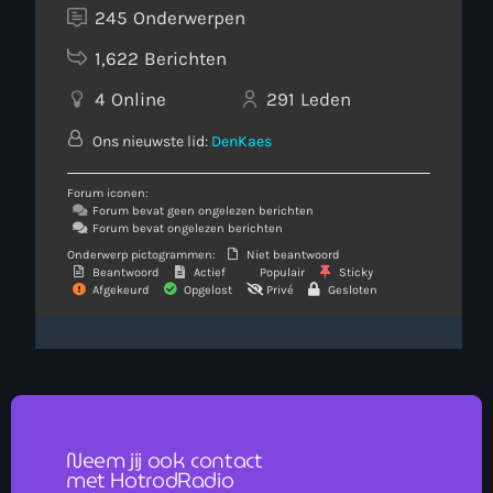
245
Onderwerpen
1,622
Berichten
4
Online
291
Leden
Ons nieuwste lid:
DenKaes
Forum iconen:
Forum bevat geen ongelezen berichten
Forum bevat ongelezen berichten
Onderwerp pictogrammen:
Niet beantwoord
Beantwoord
Actief
Populair
Sticky
Afgekeurd
Opgelost
Privé
Gesloten
Neem jij ook contact
met HotrodRadio