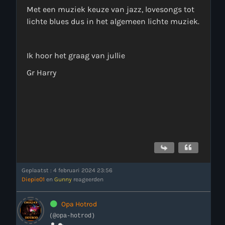
Met een muziek keuze van jazz, lovesongs tot
lichte blues dus in het algemeen lichte muziek.
Ik hoor het graag van jullie
Gr Harry
more_vert
11:00 - 18:00
close
Onze Non-Stop draait 24/7 op de uren als er geen Live-Dj
is. Ook kun je tijdens de Non-Stop verzoekjes
Nieuws
aanvragen. Klik in het menu op Verzoekjes.
Geplaatst : 4 februari 2024 23:56
Diepie01
en
Gunny
reageerden
Opa Hotrod
(@opa-hotrod)