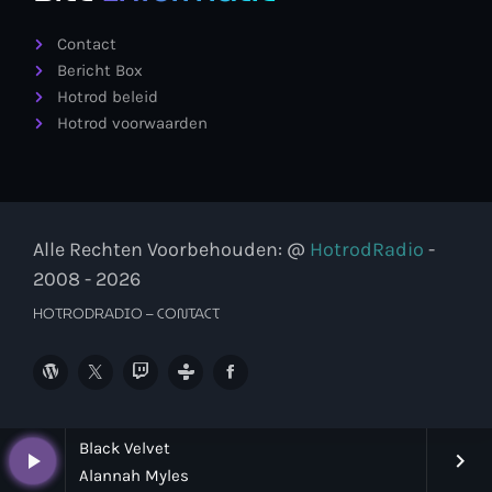
Contact
Bericht Box
Hotrod beleid
Hotrod voorwaarden
Alle Rechten Voorbehouden: @
HotrodRadio
-
2008 - 2026
HOTRODRADIO – CONTACT
Black Velvet
play_arrow
keyboard_arrow_right
Alannah Myles