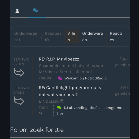
Webcam
Verzoekjes
Onderwerpe
Reacties:
Alle
Onderwerp
Reacti
/
n: 1
10
s
en
es
PM Box
Inloggen
RE: R.I.P. Mr Vibezzz
2 jaar
BEANTWO
ORDEN
geleden
Gecondoleerd met het verlies van
Mr Vibezz. Sterkte allemaal.
Contact
FORUM
Welkom bij HotrodRadio
RE: Candlelight programma is
3 jaar
BEANTWO
ORDEN
geleden
dat wat voor ons ?
HotrodRadio – Contact
EINDELIJK 😉
FORU
DJ uitzending ideeën en programma
M
tips
WAAR LUISTER JE NU NAAR
Forum zoek functie