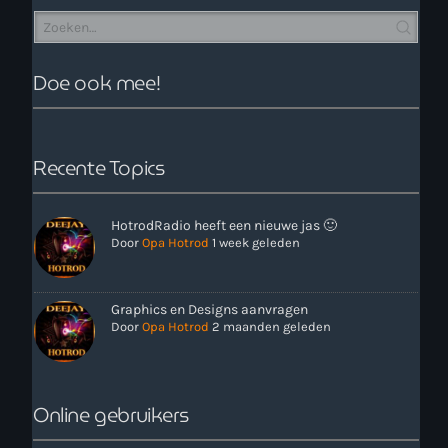
Doe ook mee!
Recente Topics
more_vert
00:00 - 12:00
HotrodRadio heeft een nieuwe jas 🙂
close
Onze Non-Stop draait 24/7 op de uren als er geen Live-Dj
Door
Opa Hotrod
1 week geleden
is. Ook kun je tijdens de Non-Stop verzoekjes
Nieuws
aanvragen. Klik in het menu op Verzoekjes.
Graphics en Designs aanvragen
Door
Opa Hotrod
2 maanden geleden
Online gebruikers