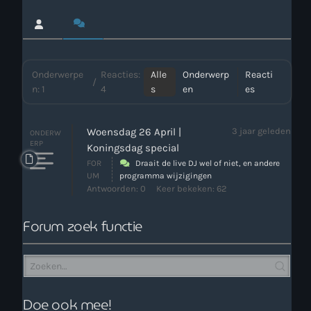
Webcam
Verzoekjes
Onderwerpe
Reacties:
Alle
Onderwerp
Reacti
/
n: 1
4
s
en
es
PM Box
Inloggen
Woensdag 26 April |
3 jaar geleden
ONDERW
ERP
Koningsdag special
Contact
FOR
Draait de live DJ wel of niet, en andere
UM
programma wijzigingen
Antwoorden: 0
Keer bekeken: 62
HotrodRadio – Contact
Forum zoek functie
WAAR LUISTER JE NU NAAR
Doe ook mee!