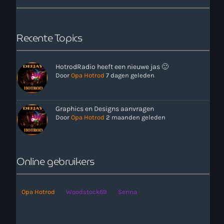
Recente Topics
HotrodRadio heeft een nieuwe jas 🙂
Door
Opa Hotrod
7 dagen geleden
more_vert
11:00 - 18:00
Graphics en Designs aanvragen
Door
Opa Hotrod
2 maanden geleden
close
Onze Non-Stop draait 24/7 op de uren als er geen Live-Dj
is. Ook kun je tijdens de Non-Stop verzoekjes
Nieuws
aanvragen. Klik in het menu op Verzoekjes.
Online gebruikers
Opa Hotrod
Woodstock69
Senna