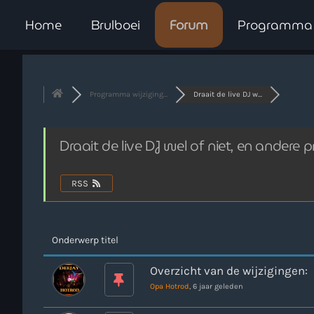
Home
Brulboei
Forum
Programma
Programma wijziging...
Draait de live DJ w...
Draait de live DJ wel of niet, en ander
RSS
Onderwerp titel
Overzicht van de wijzigingen:
Opa Hotrod
, 6 jaar geleden