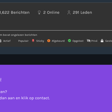
1,622
Berichten
2
Online
291
Leden
m bevat ongelezen berichten
Actief
Populair
Sticky
Afgekeurd
Opgelost
Privé
Geslo
!
ken?
dan aan en klik op contact.