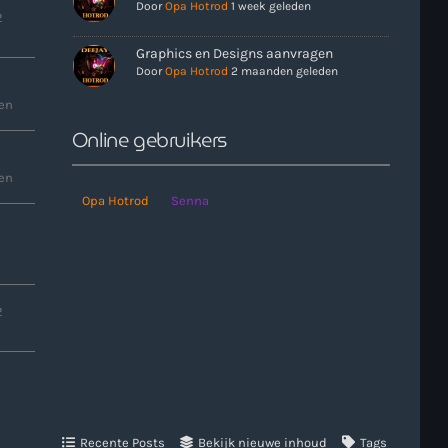
Door
Opa Hotrod
1 week geleden
2
more_vert
Graphics en Designs aanvragen
Door
Opa Hotrod
2 maanden geleden
close
en
e uren als er geen Live-Dj is. Ook kun je tijdens de
n. Klik in het menu op Verzoekjes.
Online gebruikers
en
Opa Hotrod
Senna
2
Recente Posts
Bekijk nieuwe inhoud
Tags