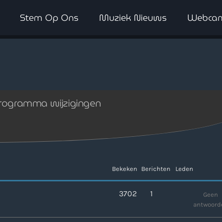
Stem Op Ons
Muziek Nieuws
Webca
WAAR LUISTER JE NU NAAR
e programma wijzigingen
Bekeken
Berichten
Leden
3702
1
Geen
antwoord