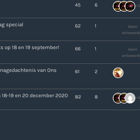
45
6
+
00:00 - 12:00
ag special
62
1
Geen
antwoord
Onze Non-Stop draait 24/7 op d
Nieuws
Non-Stop verzoekjes aanvrage
ts op 18 en 19 september!
66
1
Geen
antwoord
r nagedachtenis van Ons
61
2
n 18-19 en 20 december 2020
82
8
+