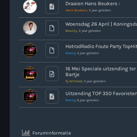
Draaien Hans Beukers :
Hans Beukers
, 3 jaar geleden
Woensdag 26 April | Koningsd
Bouncy
, 3 jaar geleden
HotrodRadio Foute Party TopHi
Nonny
, 5 jaar geleden
16 Mei Speciale uitzending te
Bartje
Dj Achmed
, 5 jaar geleden
Uitzending TOP 350 Favoriete
Nonny
, 6 jaar geleden
Foruminformatie