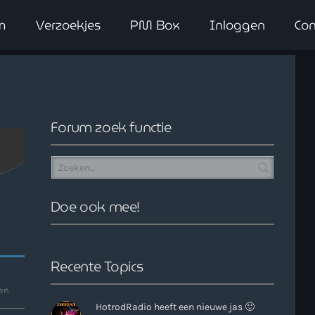
m
Verzoekjes
PM Box
Inloggen
Con
close
Forum zoek functie
Doe ook mee!
Recente Topics
en
HotrodRadio heeft een nieuwe jas 🙂