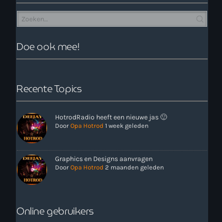
Doe ook mee!
Recente Topics
more_vert
00:00 - 12:00
HotrodRadio heeft een nieuwe jas 🙂
close
Onze Non-Stop draait 24/7 op de uren als er geen Live-Dj
Door
Opa Hotrod
1 week geleden
is. Ook kun je tijdens de Non-Stop verzoekjes
Nieuws
aanvragen. Klik in het menu op Verzoekjes.
Graphics en Designs aanvragen
Door
Opa Hotrod
2 maanden geleden
Online gebruikers