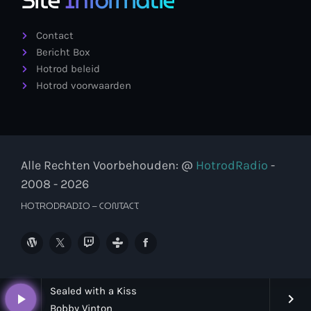
Site
Informatie
Contact
Bericht Box
Hotrod beleid
Hotrod voorwaarden
Alle Rechten Voorbehouden: @
HotrodRadio
-
2008 - 2026
HOTRODRADIO – CONTACT
Sealed with a Kiss
play_arrow
keyboard_arrow_right
Bobby Vinton