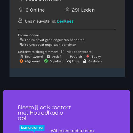
6
Online
291
Leden
Ons nieuwste lid:
DenKaes
Forum iconen:
Forum bevat geen ongelezen berichten
Forum bevat ongelezen berichten
Onderwerp pictogrammen:
Niet beantwoord
Beantwoord
Actief
Populair
Sticky
Afgekeurd
Opgelost
Privé
Gesloten
Neem jij ook contact
met HotrodRadio
op!
Wil je ons radio team