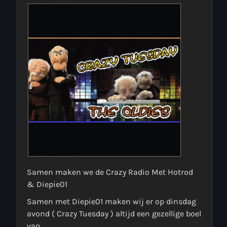
more_vert
00:00 - 18:00
close
Onze Non-Stop draait 24/7 op de uren als er geen Live-Dj
is. Ook kun je tijdens de Non-Stop verzoekjes
Nieuws
aanvragen. Klik in het menu op Verzoekjes.
Samen maken we de Crazy Radio Met Hotrod
& Diepie01
Samen met Diepie01 maken wij er op dinsdag
avond ( Crazy Tuesday ) altijd een gezellige boel
van.