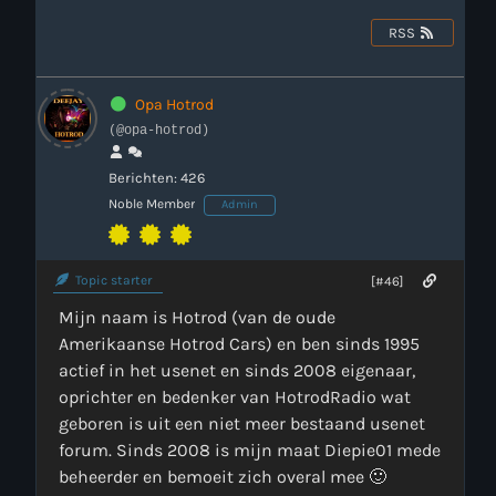
RSS
Webcam
Verzoekjes
Opa Hotrod
(@opa-hotrod)
PM Box
Berichten: 426
Noble Member
Admin
Inloggen
Contact
Topic starter
[#46]
Mijn naam is Hotrod (van de oude
Amerikaanse Hotrod Cars) en ben sinds 1995
Contact
actief in het usenet en sinds 2008 eigenaar,
oprichter en bedenker van HotrodRadio wat
geboren is uit een niet meer bestaand usenet
WAAR LUISTER JE NU NAAR
forum. Sinds 2008 is mijn maat Diepie01 mede
beheerder en bemoeit zich overal mee 🙂