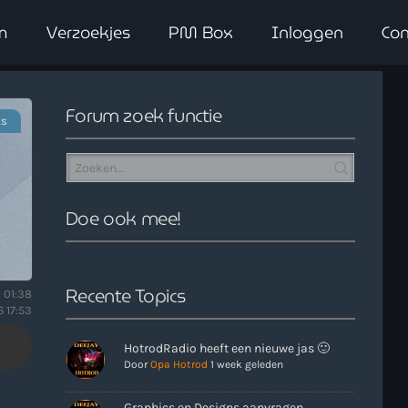
m
Verzoekjes
PM Box
Inloggen
Con
close
Forum zoek functie
ts
Doe ook mee!
Recente Topics
 01:38
 17:53
HotrodRadio heeft een nieuwe jas 🙂
Door
Opa Hotrod
1 week geleden
Graphics en Designs aanvragen