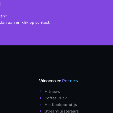
!
ken?
dan aan en klik op contact.
Vrienden en
Partners
Hitnews
Coffee Click
Het Kookparadijs
Streamluisteraars