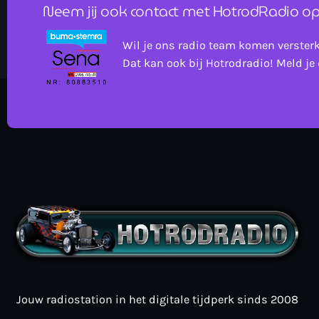
Neem jij ook contact met HotrodRadio op
Wil je ons radio team komen verster
Dat kan ook bij Hotrodradio! Meld je 
Jouw radiostation in het digitale tijdperk sinds 2008