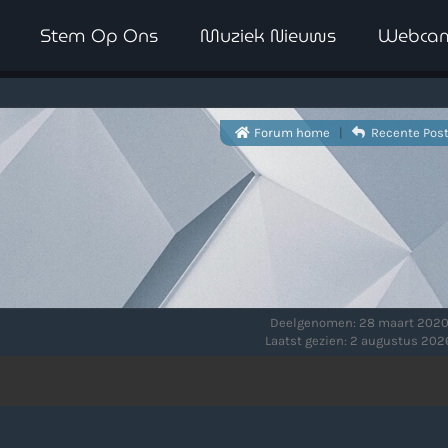
Stem Op Ons
Muziek Nieuws
Webca
WAAR LUISTER JE NU NAAR
Forum home
|
Recente Pos
Deelgenomen: 28 maart 2020
Laatst gezien: 2 augustus 2026