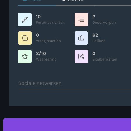
10
2
Forumberichten
Onderwerpen
0
62
Vraag reacties
Geliked
3/10
0
Waardering
Blogberichten
Sociale netwerken