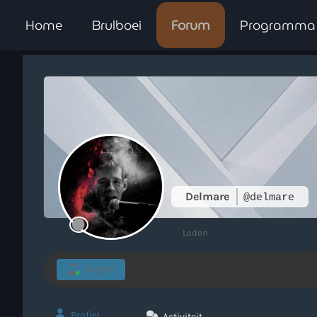
Home
Brulboei
Forum
Programma
Delmare
@delmare
Leden
Volgen
Profiel
Activiteit