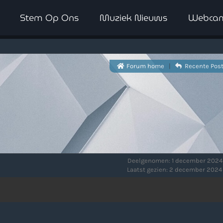
Stem Op Ons
Muziek Nieuws
Webca
WAAR LUISTER JE NU NAAR
Forum home
|
Recente Pos
Deelgenomen: 1 december 2024
Laatst gezien: 2 december 2024