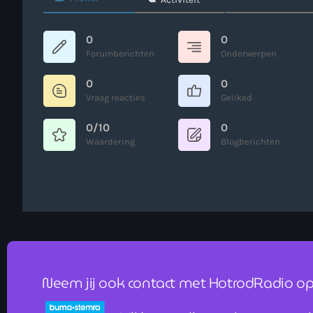
0
0
Forumberichten
Onderwerpen
0
0
Vraag reacties
Geliked
0/10
0
Waardering
Blogberichten
Neem jij ook contact met HotrodRadio op