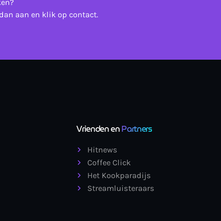
ken?
dan aan en klik op contact.
Vrienden en
Partners
Hitnews
Coffee Click
Het Kookparadijs
Streamluisteraars