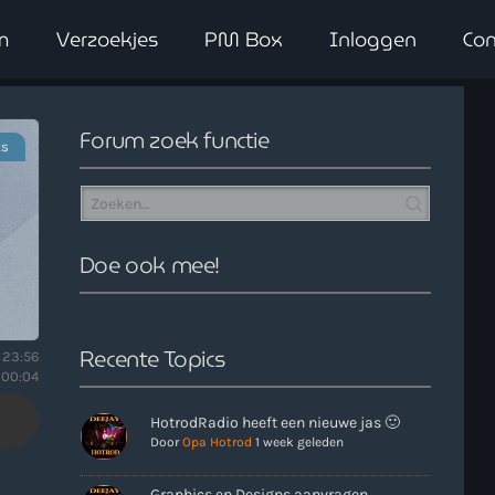
m
Verzoekjes
PM Box
Inloggen
Con
close
Forum zoek functie
ts
Doe ook mee!
Recente Topics
 23:56
 00:04
HotrodRadio heeft een nieuwe jas 🙂
Door
Opa Hotrod
1 week geleden
Graphics en Designs aanvragen