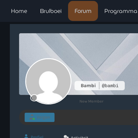
Home
Brulboei
Forum
Programma
Bambi
@bambi
New Member
Volgen
Profiel
Activiteit