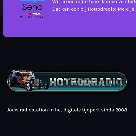
Wil je ons radio team komen verster
Dat kan ook bij Hotrodradio! Meld je 
Jouw radiostation in het digitale tijdperk sinds 2008