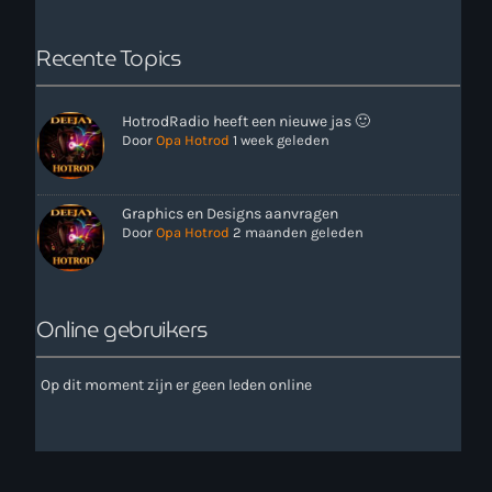
Recente Topics
HotrodRadio heeft een nieuwe jas 🙂
Door
Opa Hotrod
1 week geleden
more_vert
00:00 - 12:00
Graphics en Designs aanvragen
Door
Opa Hotrod
2 maanden geleden
close
Onze Non-Stop draait 24/7 op de uren als er geen Live-Dj
is. Ook kun je tijdens de Non-Stop verzoekjes
Nieuws
aanvragen. Klik in het menu op Verzoekjes.
Online gebruikers
Op dit moment zijn er geen leden online