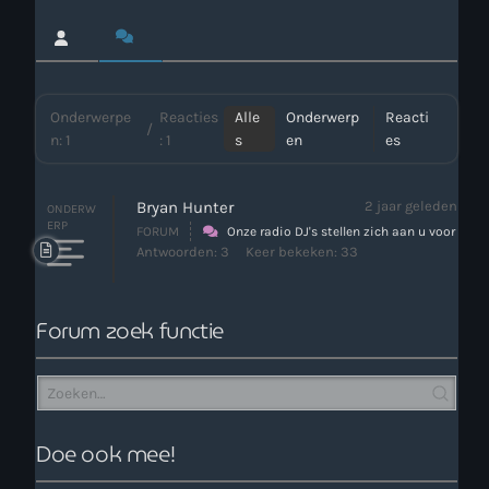
Webcam
Verzoekjes
Onderwerpe
Reacties
Alle
Onderwerp
Reacti
/
n: 1
: 1
s
en
es
PM Box
Inloggen
Bryan Hunter
2 jaar geleden
ONDERW
ERP
FORUM
Onze radio DJ's stellen zich aan u voor
Antwoorden: 3
Keer bekeken: 33
Contact
Forum zoek functie
HotrodRadio – Contact
WAAR LUISTER JE NU NAAR
Doe ook mee!