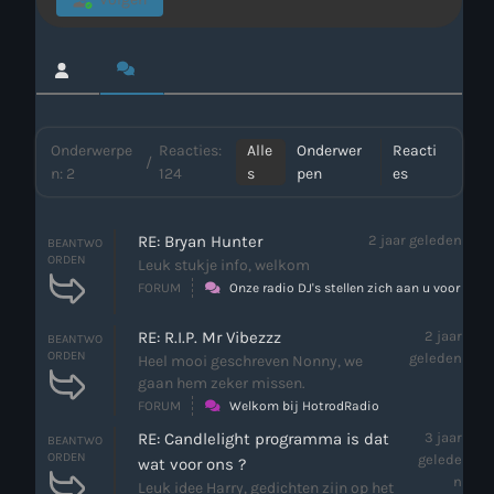
Webcam
Verzoekjes
Onderwerpe
Reacties:
Alle
Onderwer
Reacti
PM Box
/
n: 2
124
s
pen
es
Inloggen
RE: Bryan Hunter
2 jaar geleden
BEANTWO
Contact
ORDEN
Leuk stukje info, welkom
FORUM
Onze radio DJ's stellen zich aan u voor
RE: R.I.P. Mr Vibezzz
2 jaar
BEANTWO
HotrodRadio – Contact
ORDEN
geleden
Heel mooi geschreven Nonny, we
gaan hem zeker missen.
FORUM
Welkom bij HotrodRadio
WAAR LUISTER JE NU NAAR
RE: Candlelight programma is dat
3 jaar
BEANTWO
ORDEN
gelede
wat voor ons ?
n
Leuk idee Harry, gedichten zijn op het