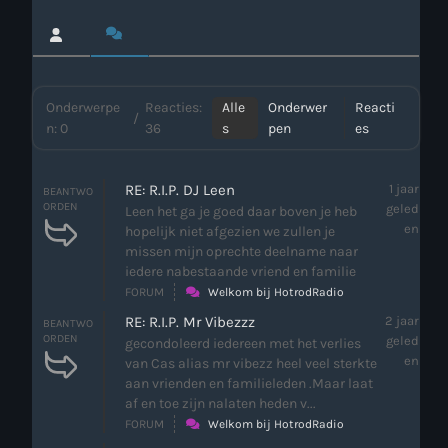
Webcam
Verzoekjes
Onderwerpe
Reacties:
Alle
Onderwer
Reacti
/
n: 0
36
s
pen
es
PM Box
Inloggen
RE: R.I.P. DJ Leen
1 jaar
BEANTWO
ORDEN
geled
Leen het ga je goed daar boven je heb
en
hopelijk niet afgezien we zullen je
Contact
missen mijn oprechte deelname naar
iedere nabestaande vriend en familie
FORUM
Welkom bij HotrodRadio
HotrodRadio – Contact
RE: R.I.P. Mr Vibezzz
2 jaar
BEANTWO
ORDEN
geled
gecondoleerd iedereen met het verlies
en
van Cas alias mr vibezz heel veel sterkte
aan vrienden en familieleden .Maar laat
WAAR LUISTER JE NU NAAR
af en toe zijn nalaten heden v...
FORUM
Welkom bij HotrodRadio