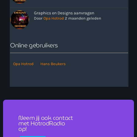
Graphics en Designs aanvragen
Door
Opa Hotrod
2 maanden geleden
Online gebruikers
Opa Hotrod
Hans Beukers
Neem jij ook contact
met HotrodRadio
op!