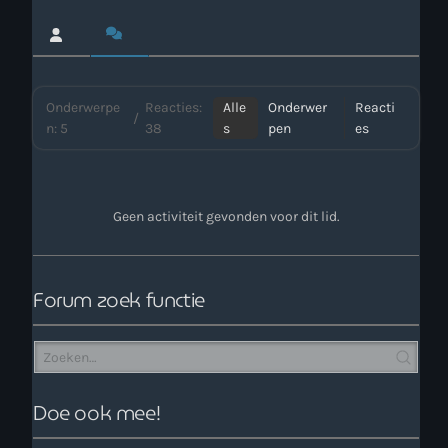
Webcam
Verzoekjes
Onderwerpe
Reacties:
Alle
Onderwer
Reacti
/
n: 5
38
s
pen
es
PM Box
Inloggen
Geen activiteit gevonden voor dit lid.
Contact
Forum zoek functie
HotrodRadio – Contact
WAAR LUISTER JE NU NAAR
Doe ook mee!