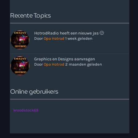
Recente Topics
HotrodRadio heeft een nieuwe jas 🙂
Door
Opa Hotrod
1 week geleden
more_vert
00:00 - 12:00
Graphics en Designs aanvragen
Door
Opa Hotrod
2 maanden geleden
close
Onze Non-Stop draait 24/7 op de uren als er geen Live-Dj
is. Ook kun je tijdens de Non-Stop verzoekjes
Nieuws
aanvragen. Klik in het menu op Verzoekjes.
Online gebruikers
Woodstock69