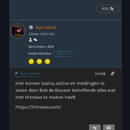
RSS
Webcam
Verzoekjes
Opa Hotrod
(@opa-hotrod)
PM Box
Berichten: 426
Noble Member
Admin
Inloggen
Contact
Topic starter
[#228]
Hier komen topics, acties en meldingen te
staan door Bob de Bouwer betreffende alles wat
HotrodRadio – Contact
met Hitnews te maken heeft.
https://hitnews.com/
WAAR LUISTER JE NU NAAR