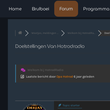
Home
Brulboei
Forum
Programma
Weetjes, meldingen ...
Welkom bij HotrodRa...
Doel
Doelstellingen Van Hotrodradio
Welkom bij HotrodRadio
Laatste bericht
door
Opa Hotrod
6 jaar geleden
Topic starter