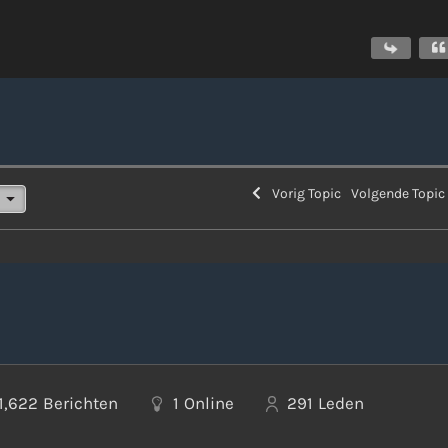
Vorig Topic
Volgende Topi
1,622
Berichten
1
Online
291
Leden