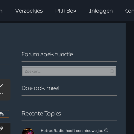
m
Verzoekjes
PM Box
Inloggen
Con
close
Forum zoek functie
Doe ook mee!
Recente Topics
HotrodRadio heeft een nieuwe jas 🙂