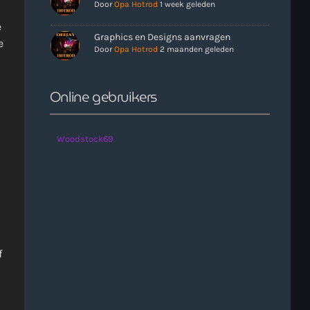
Door
Opa Hotrod
1 week geleden
more_vert
e
Graphics en Designs aanvragen
e
Door
Opa Hotrod
2 maanden geleden
close
e uren als er geen Live-Dj is. Ook kun je tijdens de
n. Klik in het menu op Verzoekjes.
Online gebruikers
Woodstock69
n
f