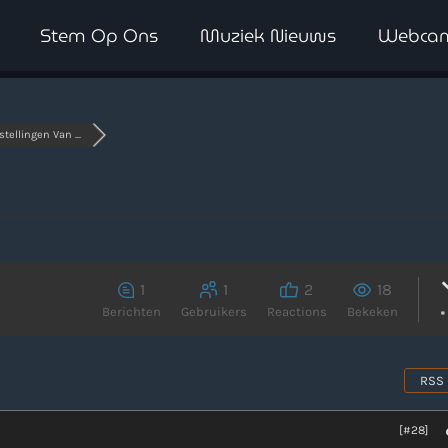
Stem Op Ons
Muziek Nieuws
Webca
WAAR LUISTER JE NU NAAR
stellingen Van ...
1
1
2
18
Berichten
Gebruikers
Reactions
Bekeken
RSS
[#28]