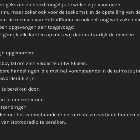
or gekozen zo breed mogelijk te willen zijn voor onze
00:00 - 12:00
r nu maar zeker ook voor de toekomst. In de opstelling van d
naar de mensen van HotrodRadio en ook zelf nog wat zaken di
hebben opgevangen aan toegevoegd.
Onze Non-Stop draait 24/7 op d
Nieuws
igenlijk alle kanten op mits wij daar natuurlijk de mensen
Non-Stop verzoekjes aanvrage
zijn opgenomen;
Hobby DJ om zich verder te ontwikkelen.
erdere handelingen, die met het vorenstaande in de ruimste zi
vorderlijk zijn.
 te bereiken door;
 en te ondersteunen.
uitzendingen
 die met het vorenstaande in de ruimste zin verband houden o
l van Hotrodradio te bereiken.