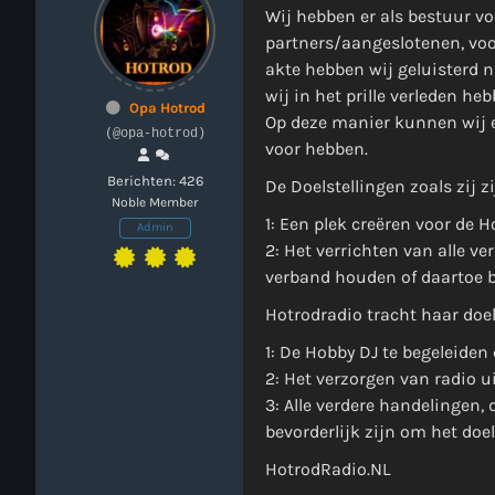
Wij hebben er als bestuur vo
partners/aangeslotenen, voo
akte hebben wij geluisterd 
wij in het prille verleden 
Opa Hotrod
Op deze manier kunnen wij e
(@opa-hotrod)
voor hebben.
Berichten: 426
De Doelstellingen zoals zij 
Noble Member
1: Een plek creëren voor de 
Admin
2: Het verrichten van alle v
verband houden of daartoe be
Hotrodradio tracht haar doel
1: De Hobby DJ te begeleiden
2: Het verzorgen van radio 
3: Alle verdere handelingen,
bevorderlijk zijn om het doe
HotrodRadio.NL