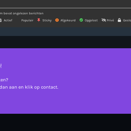
m bevat ongelezen berichten
Actief
Populair
Sticky
Afgekeurd
Opgelost
Privé
Geslo
!
ken?
dan aan en klik op contact.