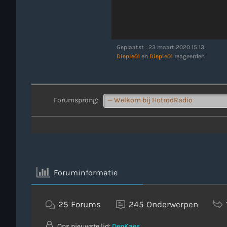
Geplaatst : 23 maart 2020 15:13
Diepie01
en
Diepie01
reageerden
Forumsprong:
Foruminformatie
25
Forums
245
Onderwerpen
Ons nieuwste lid:
DenKaes