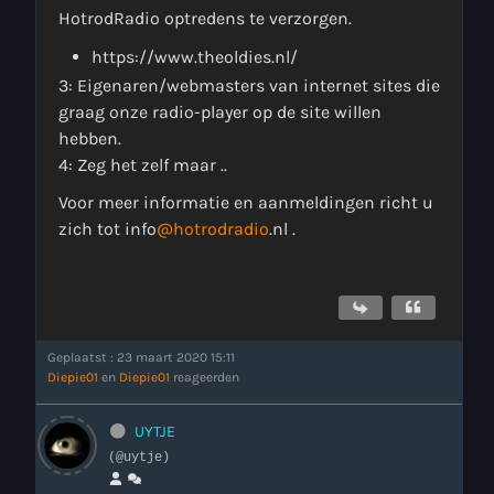
HotrodRadio optredens te verzorgen.
https://www.theoldies.nl/
3: Eigenaren/webmasters van internet sites die
graag onze radio-player op de site willen
hebben.
4: Zeg het zelf maar ..
more_vert
Voor meer informatie en aanmeldingen richt u
22:00 - 00:00
zich tot info
@hotrodradio
.nl .
close
Onze Non-Stop draait 24/7 op de uren als er geen Live-Dj
is. Ook kun je tijdens de Non-Stop verzoekjes
Nieuws
aanvragen. Klik in het menu op Verzoekjes.
Geplaatst : 23 maart 2020 15:11
Diepie01
en
Diepie01
reageerden
UYTJE
(@uytje)