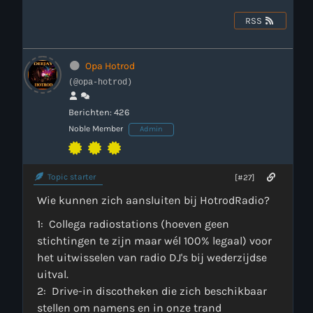
RSS
Webcam
Verzoekjes
Opa Hotrod
(@opa-hotrod)
PM Box
Berichten: 426
Noble Member
Admin
Inloggen
Contact
Topic starter
[#27]
Wie kunnen zich aansluiten bij HotrodRadio?
HotrodRadio – Contact
1: Collega radiostations (hoeven geen
stichtingen te zijn maar wél 100% legaal) voor
het uitwisselen van radio DJ's bij wederzijdse
WAAR LUISTER JE NU NAAR
uitval.
2: Drive-in discotheken die zich beschikbaar
stellen om namens en in onze trand