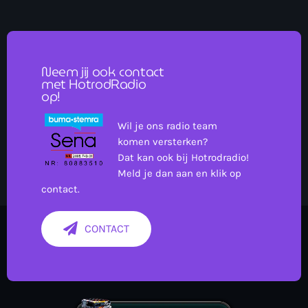
Neem jij ook contact
met HotrodRadio
op!
more_vert
Wil je ons radio team
12:00 - 18:00
komen versterken?
Dat kan ook bij Hotrodradio!
close
Onze Non-Stop draait 24/7 op de uren als er geen Live-Dj
Meld je dan aan en klik op
is. Ook kun je tijdens de Non-Stop verzoekjes
contact.
Nieuws
aanvragen. Klik in het menu op Verzoekjes.
CONTACT