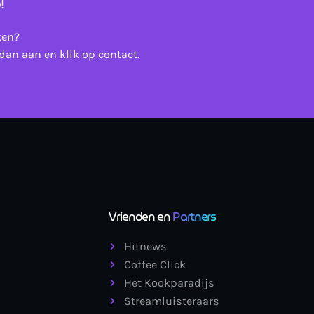
!
ken?
dan aan en klik op contact.
Vrienden en
Partners
Hitnews
Coffee Click
Het Kookparadijs
Streamluisteraars