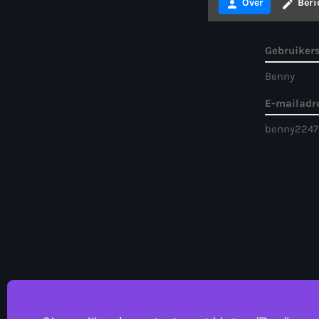
Over
Beri
person
create
Gebruike
Benny
E-mailadr
benny2247