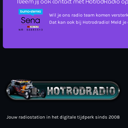
Neem jij ook contact met HotrodRadio op
Wil je ons radio team komen verster
Dat kan ook bij Hotrodradio! Meld je 
Jouw radiostation in het digitale tijdperk sinds 2008