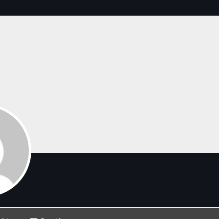
00:00 - 09:00
Onze Non-Stop draait 24/7 op d
Nieuws
Non-Stop verzoekjes aanvrage