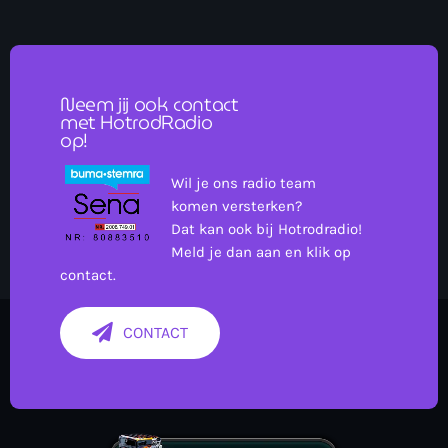
Neem jij ook contact
met HotrodRadio
op!
more_vert
Wil je ons radio team
12:00 - 14:00
komen versterken?
Dat kan ook bij Hotrodradio!
close
Vooral voor jaren 60, 70, 80, 90 muziek en de genres Rock
Meld je dan aan en klik op
, Blues , Reggea , betere Disco & NL muziek kan je gerust
contact.
Nieuws
op Van Oor tot Oor afstemmen!
CONTACT