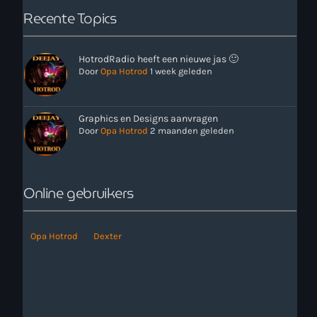
Recente Topics
Webcam
HotrodRadio heeft een nieuwe jas 🙂
Verzoekjes
Door
Opa Hotrod
1 week geleden
PM Box
Graphics en Designs aanvragen
Door
Opa Hotrod
2 maanden geleden
Inloggen
Contact
Online gebruikers
HotrodRadio – Contact
Opa Hotrod
Dexter
WAAR LUISTER JE NU NAAR