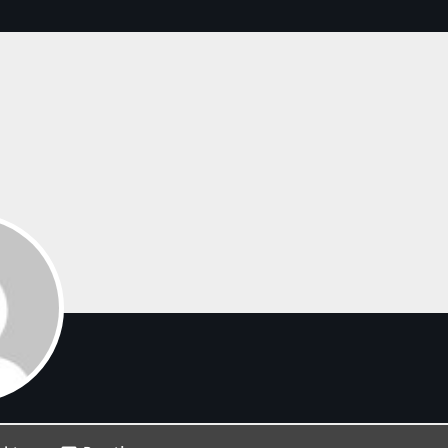
12:00 - 18:00
Onze Non-Stop draait 24/7 op d
Nieuws
Non-Stop verzoekjes aanvrage