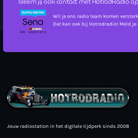
Neem jij ook contact met HotrodRadio op
Wil je ons radio team komen verster
Dat kan ook bij Hotrodradio! Meld je 
Jouw radiostation in het digitale tijdperk sinds 2008