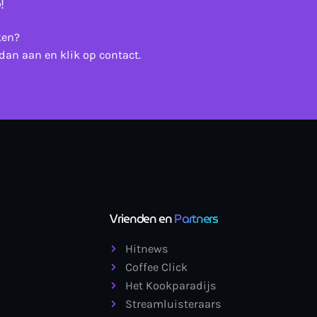
!
ken?
dan aan en klik op contact.
Vrienden en
Partners
Hitnews
Coffee Click
Het Kookparadijs
Streamluisteraars