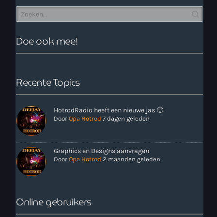
Doe ook mee!
Recente Topics
more_vert
11:00 - 18:00
HotrodRadio heeft een nieuwe jas 🙂
close
Onze Non-Stop draait 24/7 op de uren als er geen Live-Dj
Door
Opa Hotrod
7 dagen geleden
is. Ook kun je tijdens de Non-Stop verzoekjes
Nieuws
aanvragen. Klik in het menu op Verzoekjes.
Graphics en Designs aanvragen
Door
Opa Hotrod
2 maanden geleden
Online gebruikers