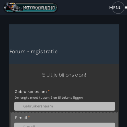
m
close
open_in_new
RADIO POPUP
Forum - registratie
Home
Brulboei
Sluit je bij ons aan!
Forum
Gebruikersnaam
*
De lengte moet tussen 3 en 15 tekens liggen.
Programma
Stem Op Ons
E-mail
*
Muziek Nieuws