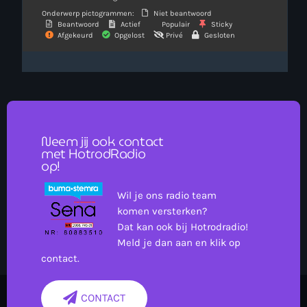
Onderwerp pictogrammen:
Niet beantwoord
Beantwoord
Actief
Populair
Sticky
Afgekeurd
Opgelost
Privé
Gesloten
Neem jij ook contact
met HotrodRadio
op!
Wil je ons radio team
komen versterken?
Dat kan ook bij Hotrodradio!
Meld je dan aan en klik op
contact.
CONTACT