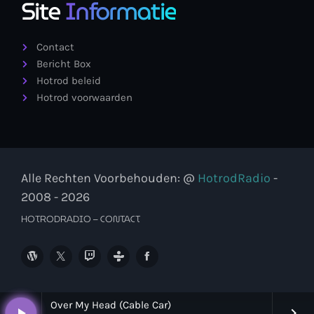
Site
Informatie
Contact
Bericht Box
Hotrod beleid
Hotrod voorwaarden
Alle Rechten Voorbehouden: @
HotrodRadio
-
2008 - 2026
HOTRODRADIO – CONTACT
Over My Head (Cable Car)
play_arrow
keyboard_arrow_right