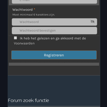
Wachtwoord
*
Webcam
Moet minimaal 6 karakters zijn.
Verzoekjes
PM Box
Ik heb het gelezen en ga akkoord met de
Voorwaarden
Inloggen
Contact
HotrodRadio – Contact
WAAR LUISTER JE NU NAAR
Forum zoek functie