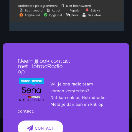
Onderwerp pictogrammen:
Niet beantwoord
Beantwoord
Actief
Populair
Sticky
Afgekeurd
Opgelost
Privé
Gesloten
Neem jij ook contact
met HotrodRadio
op!
Wil je ons radio team
komen versterken?
Dat kan ook bij Hotrodradio!
Meld je dan aan en klik op
contact.
CONTACT