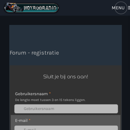
m
close
open_in_new
RADIO POPUP
Forum - registratie
Home
Brulboei
Sluit je bij ons aan!
Forum
Gebruikersnaam
*
De lengte moet tussen 3 en 15 tekens liggen.
Programma
Stem Op Ons
E-mail
*
Muziek Nieuws