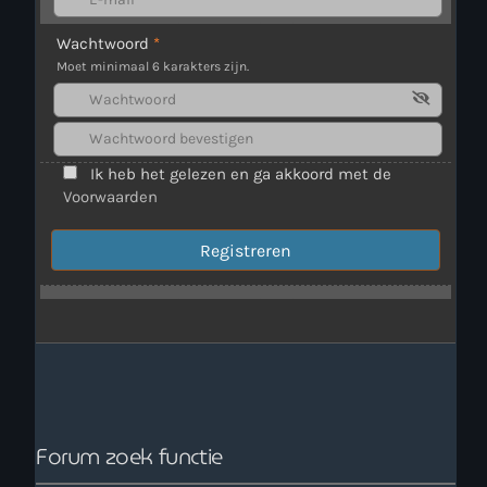
Wachtwoord
*
Webcam
Moet minimaal 6 karakters zijn.
Verzoekjes
PM Box
Ik heb het gelezen en ga akkoord met de
Voorwaarden
Inloggen
Contact
HotrodRadio – Contact
WAAR LUISTER JE NU NAAR
Forum zoek functie