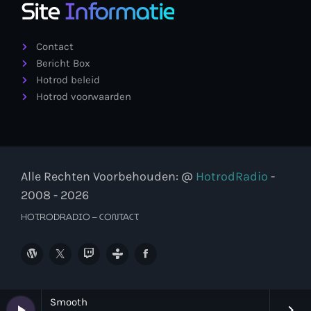
Site
Informatie
Contact
Bericht Box
Hotrod beleid
Hotrod voorwaarden
Alle Rechten Voorbehouden: @
HotrodRadio
-
2008 - 2026
HOTRODRADIO – CONTACT
Smooth
play_arrow
keyboard_arrow_right