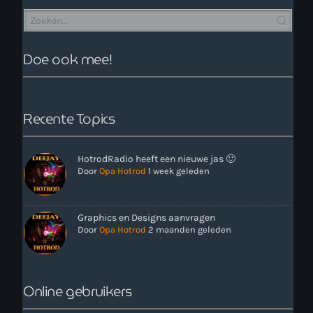
Doe ook mee!
Recente Topics
more_vert
20:00 - 00:00
HotrodRadio heeft een nieuwe jas 🙂
close
Wil jij ook een eigen programma? Meld je dan aan bij het
Door
Opa Hotrod
1 week geleden
knettergekke en toch serieuze team van HotrodRadio. Of
Nieuws
klik in het menu op Contact.
Graphics en Designs aanvragen
Door
Opa Hotrod
2 maanden geleden
Online gebruikers