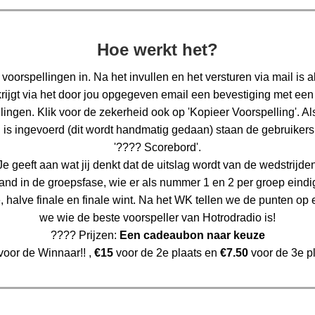
Hoe werkt het?
 voorspellingen in. Na het invullen en het versturen via mail is a
krijgt via het door jou opgegeven email een bevestiging met een .
lingen. Klik voor de zekerheid ook op 'Kopieer Voorspelling'. Al
 is ingevoerd (dit wordt handmatig gedaan) staan de gebruikers 
'???? Scorebord'.
e geeft aan wat jij denkt dat de uitslag wordt van de wedstrijd
and in de groepsfase, wie er als nummer 1 en 2 per groep eindig
e, halve finale en finale wint. Na het WK tellen we de punten op 
we wie de beste voorspeller van Hotrodradio is!
???? Prijzen:
Een cadeaubon naar keuze
oor de Winnaar!! ,
€15
voor de 2e plaats en
€7.50
voor de 3e pl