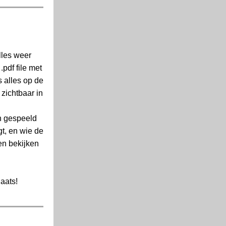
lles weer
pdf file met
s alles op de
zichtbaar in
en gespeeld
t, en wie de
en bekijken
aats!