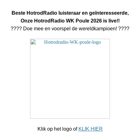
Beste HotrodRadio luisteraar en geïnteresseerde,
Onze HotrodRadio WK Poule 2026 is live!!
????️ Doe mee en voorspel de wereldkampioen! ????️
Klik op het logo of
KLIK HIER