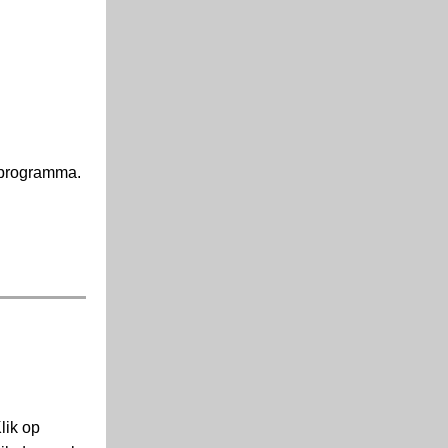
s programma.
lik op