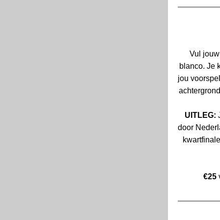
Vul jouw
blanco. Je 
jou voorspel
achtergrond
UITLEG:
J
door Nederl
kwartfinal
€25
v