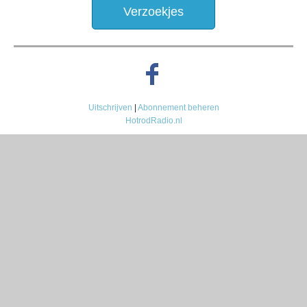
Verzoekjes
Uitschrijven
|
Abonnement beheren
HotrodRadio.nl