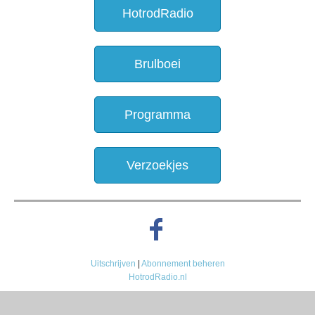
HotrodRadio
Brulboei
Programma
Verzoekjes
Uitschrijven
|
Abonnement beheren
HotrodRadio.nl