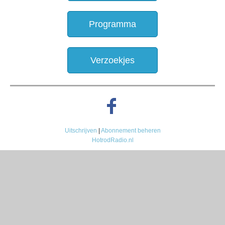
Programma
Verzoekjes
Uitschrijven
|
Abonnement beheren
HotrodRadio.nl