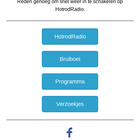
Reden genoeg om snel weer in te schakelen op
HotrodRadio.
HotrodRadio
Brulboei
Programma
Verzoekjes