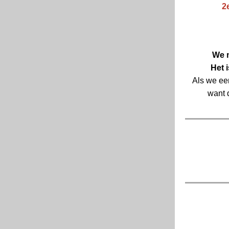
2
We m
Het 
Als we ee
want 