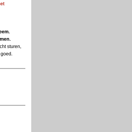
et
teem.
rmen.
ht sturen,
 goed.