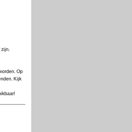
zijn.
 worden. Op
enden. Kijk
ikbaar!