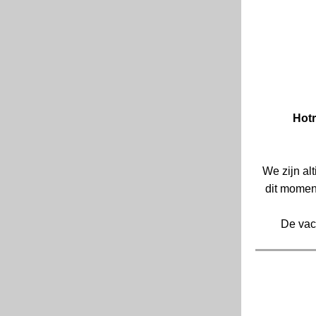
Hot
We zijn al
dit moment
De vac