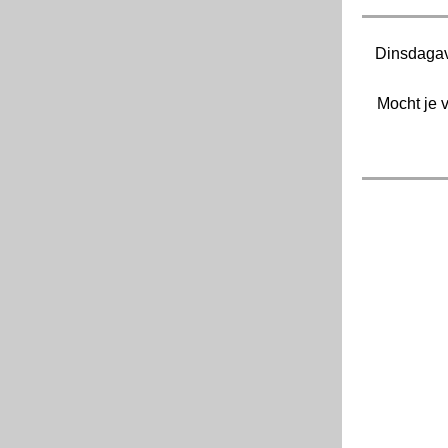
Dinsdagav
Mocht je 