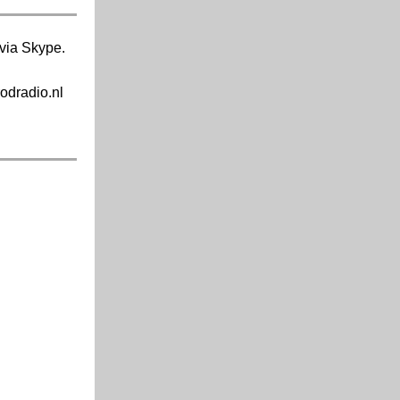
via Skype.
odradio.nl