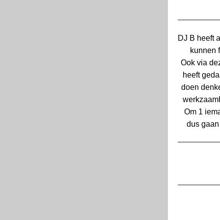
DJ B heeft 
kunnen 
Ook via de
heeft geda
doen denke
werkzaamh
Om 1 ieman
dus gaan 