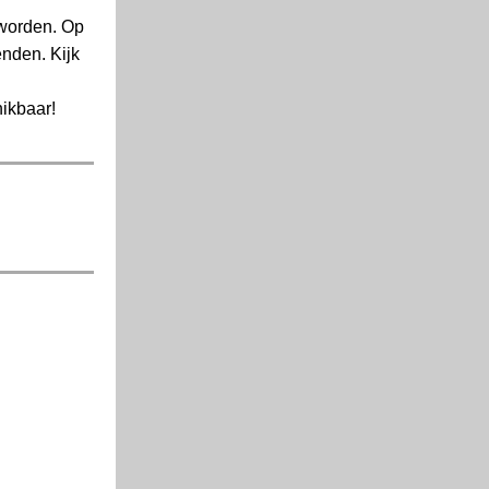
 worden. Op
enden. Kijk
ikbaar!