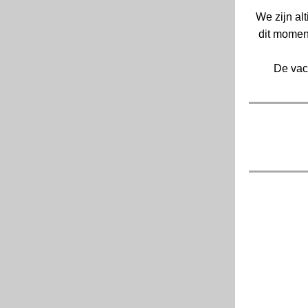
We zijn al
dit moment
De vac