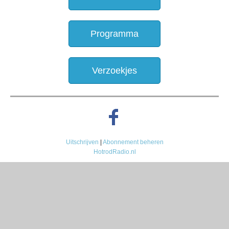
Programma
Verzoekjes
Uitschrijven
|
Abonnement beheren
HotrodRadio.nl