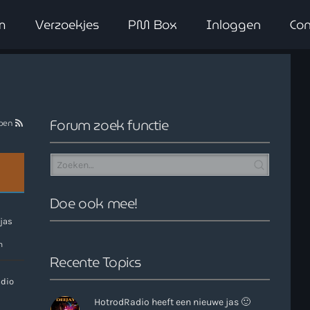
m
Verzoekjes
PM Box
Inloggen
Con
close
Forum zoek functie
pen
Doe ook mee!
jas
n
Recente Topics
adio
HotrodRadio heeft een nieuwe jas 🙂