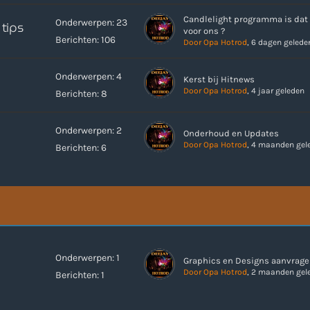
Candlelight programma is dat
Onderwerpen: 23
tips
00:00 - 18:00
voor ons ?
Berichten: 106
Door Opa Hotrod
, 6 dagen gelede
Onze Non-Stop draait 24/7 op d
Nieuws
Onderwerpen: 4
Kerst bij Hitnews
Non-Stop verzoekjes aanvrage
Door Opa Hotrod
, 4 jaar geleden
Berichten: 8
Onderwerpen: 2
Onderhoud en Updates
Door Opa Hotrod
, 4 maanden gel
Berichten: 6
Onderwerpen: 1
Graphics en Designs aanvrag
Door Opa Hotrod
, 2 maanden gel
Berichten: 1