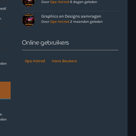
Door
Opa Hotrod
6 dagen geleden
 wat
more_vert
Graphics en Designs aanvragen
n
Door
Opa Hotrod
2 maanden geleden
close
e uren als er geen Live-Dj is. Ook kun je tijdens de
n. Klik in het menu op Verzoekjes.
Online gebruikers
Opa Hotrod
Hans Beukers
eden
en
eden