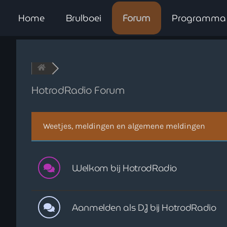
Home
Brulboei
Forum
Programma
HotrodRadio Forum
Weetjes, meldingen en algemene meldingen
Welkom bij HotrodRadio
Aanmelden als DJ bij HotrodRadio