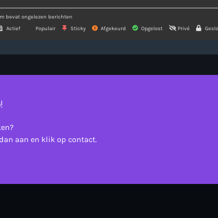
m bevat ongelezen berichten
Actief
Populair
Sticky
Afgekeurd
Opgelost
Privé
Geslo
!
ken?
dan aan en klik op contact.