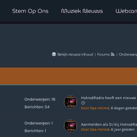
Stem Op Ons
Muziek Nieuws
Webca
WAAR LUISTER JE NU NAAR
Bekijk nieuwe inhoud
|
Forums
|
Onderwer
HotrodRadio heeft een nieuwe 
Onderwerpen: 16
🙂
Berichten: 54
Door Opa Hotrod
, 6 dagen gelede
Onderwerpen: 1
Aanmelden als DJ bij HotrodR
Door Opa Hotrod
, 6 jaar geleden
Berichten: 1