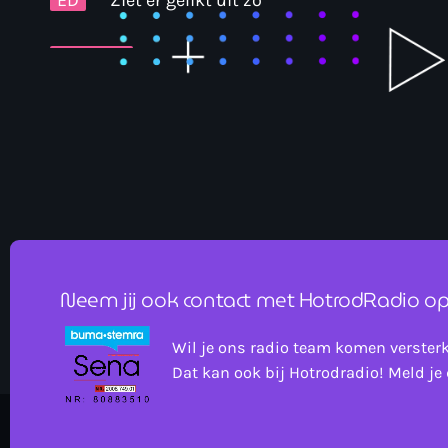
DIEPIE01
Top website, laatste puntjes op de i.
werkt ook top.
Neem jij ook contact met HotrodRadio op
Wil je ons radio team komen verster
Dat kan ook bij Hotrodradio! Meld je 