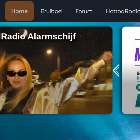
Home
Brulboei
Forum
HotrodRadi