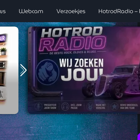
ws
Webcam
Verzoekjes
HotrodRadio –
close