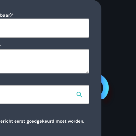
baar)*
r
🙂
search
bericht eerst goedgekeurd moet worden.