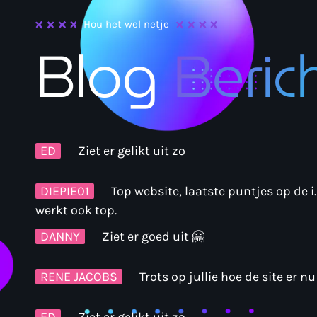
Hou het wel netje
Blog
Beric
DANNY
Ziet er goed uit 🤗
RENE JACOBS
Trots op jullie hoe de site er nu 
ED
Ziet er gelikt uit zo
DIEPIE01
Top website, laatste puntjes op de i.
werkt ook top.
DANNY
Ziet er goed uit 🤗
RENE JACOBS
Trots op jullie hoe de site er nu 
ED
Ziet er gelikt uit zo